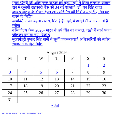
ग्राम खैनूरी की क्षतिग्रस्त सड़क का मुख्यमंत्री ने लिया तत्काल संज्ञान
सूबे में खुलेगी सहकारी बैंक की 34 नई शाखाएं- डाॅ. धन सिंह रावत
कांवड़ यात्रा के दौरान ईंधन एवं रसोई गैस की निर्बाध आपूर्ति सुनिश्चित
करने के निर्देश
डायबिटीज का बढ़ता खतरा, मिठाई ही नहीं, ये आदतें भी बना सकती हैं
मरीज
कॉमनवेल्थ गेम्स 2026- भारत के हर्ष सिंह का कमाल, जूडो में स्वर्ण पदक
जीतकर बनाया नया रिकॉर्ड
मुख्यमंत्री पुष्कर सिंह धामी ने सुनीं जनसमस्याएं, अधिकारियों को त्वरित
समाधान के दिए निर्देश
August 2026
M
T
W
T
F
S
S
1
2
3
4
5
6
7
8
9
10
11
12
13
14
15
16
17
18
19
20
21
22
23
24
25
26
27
28
29
30
31
« Jul