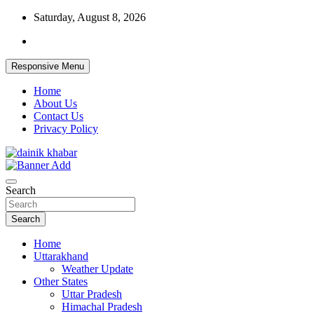
Skip
Saturday, August 8, 2026
to
content
Responsive Menu
Home
About Us
Contact Us
Privacy Policy
Dainikkhabar.in – Uttarakhand Daily
Search
Hindi News Website
Search
Home
Uttarakhand
Weather Update
Other States
Uttar Pradesh
Himachal Pradesh