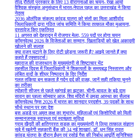
तीलू रौतेली पुरस्कार के लिए 13 वीरांगनाओं का चयन- रेखा आर्या
वैश्विक संस्कृत अनुसंधान में भारत-नेपाल पहल का उत्तराखंड ने किया
नेतृत्व
2036 ओलंपिक संकल्प कांवड़ यात्रा को संतों का मिला आशीर्वाद
जिलाधिकारी द्वारा गठित जांच समिति ने किया तत्काल मौका मुआयना,
दस्तावेज किए एकत्रित
11 अगस्त को देहरादून में रोजगार मेला, 559 पदों पर होगा चयन
कॉमनवेल्थ 2026 के विजेताओं का सम्मान, खिलाड़ियों को खेल अकादमी
खोलने की सलाह
क्या वजन घटाने के लिए रोटी छोड़ना जरूरी है? आइये जानते हैं क्या
कहते हैं एक्सपर्ट्स |
महाराज की राजस्थान के मुख्यमंत्री से शिष्टाचार भेंट
तहसील दिवस में जिलाधिकारी ने शिकायतों के समयबद्ध निस्तारण और
लंबित वादों के शीघ्र निष्पादन के दिए निर्देश
गलत तकिया बन सकता है गर्दन दर्द की वजह, जानें सही तकिया चुनने
का तरीका
त्योहारी सीजन से पहले महंगाई का झटका, चीनी-चावल के बढ़े दाम
सावन का पहला सोमवार आज, शिव मंदिरों में उमड़ा आस्था का सैलाब
कॉमनवेल्थ गेम्स 2026 में भारत का शानदार प्रदर्शन, 39 पदकों के साथ
चौथे स्थान पर रहा देश
बस अड्डे पर अमृत कक्ष का शुभारंभ, महिलाओं एवं किशोरियों को मिली
सम्मानजनक स्वास्थ्य एवं स्वच्छता सुविधा
ग्राम खैनूरी की क्षतिग्रस्त सड़क का मुख्यमंत्री ने लिया तत्काल संज्ञान
सूबे में खुलेगी सहकारी बैंक की 34 नई शाखाएं- डाॅ. धन सिंह रावत
कांवड़ यात्रा के दौरान ईंधन एवं रसोई गैस की निर्बाध आपूर्ति सुनिश्चित