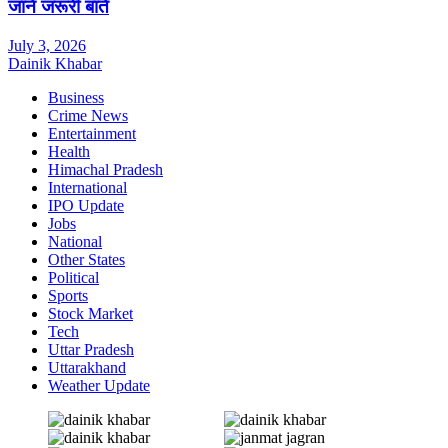
जानें जरूरी बातें
July 3, 2026
Dainik Khabar
Business
Crime News
Entertainment
Health
Himachal Pradesh
International
IPO Update
Jobs
National
Other States
Political
Sports
Stock Market
Tech
Uttar Pradesh
Uttarakhand
Weather Update