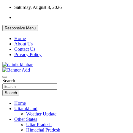
Skip
Saturday, August 8, 2026
to
content
Responsive Menu
Home
About Us
Contact Us
Privacy Policy
Dainikkhabar.in – Uttarakhand Daily
Search
Hindi News Website
Search
Home
Uttarakhand
Weather Update
Other States
Uttar Pradesh
Himachal Pradesh