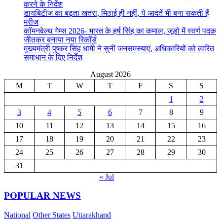
करने के निर्देश
डायबिटीज का बढ़ता खतरा, मिठाई ही नहीं, ये आदतें भी बना सकती हैं
मरीज
कॉमनवेल्थ गेम्स 2026- भारत के हर्ष सिंह का कमाल, जूडो में स्वर्ण पदक
जीतकर बनाया नया रिकॉर्ड
मुख्यमंत्री पुष्कर सिंह धामी ने सुनीं जनसमस्याएं, अधिकारियों को त्वरित
समाधान के दिए निर्देश
August 2026
M
T
W
T
F
S
S
1
2
3
4
5
6
7
8
9
10
11
12
13
14
15
16
17
18
19
20
21
22
23
24
25
26
27
28
29
30
31
« Jul
POPULAR NEWS
National
Other States
Uttarakhand