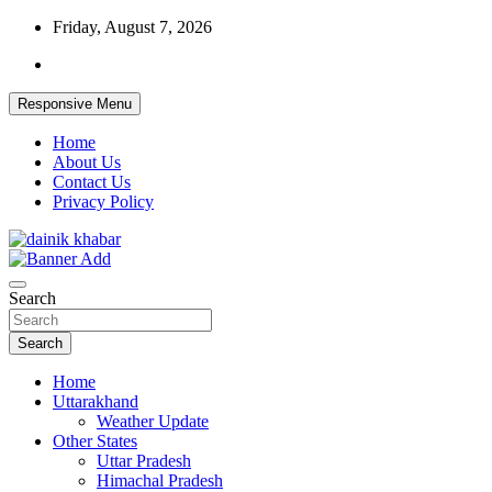
Skip
Friday, August 7, 2026
to
content
Responsive Menu
Home
About Us
Contact Us
Privacy Policy
Dainikkhabar.in – Uttarakhand Daily
Search
Hindi News Website
Search
Home
Uttarakhand
Weather Update
Other States
Uttar Pradesh
Himachal Pradesh