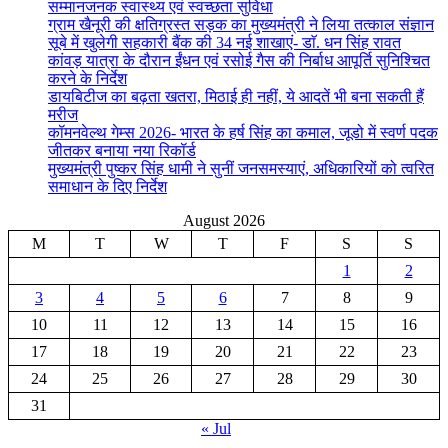
सम्मानजनक स्वास्थ्य एवं स्वच्छता सुविधा
ग्राम खैनूरी की क्षतिग्रस्त सड़क का मुख्यमंत्री ने लिया तत्काल संज्ञान
सूबे में खुलेगी सहकारी बैंक की 34 नई शाखाएं- डाॅ. धन सिंह रावत
कांवड़ यात्रा के दौरान ईंधन एवं रसोई गैस की निर्बाध आपूर्ति सुनिश्चित
करने के निर्देश
डायबिटीज का बढ़ता खतरा, मिठाई ही नहीं, ये आदतें भी बना सकती हैं
मरीज
कॉमनवेल्थ गेम्स 2026- भारत के हर्ष सिंह का कमाल, जूडो में स्वर्ण पदक
जीतकर बनाया नया रिकॉर्ड
मुख्यमंत्री पुष्कर सिंह धामी ने सुनीं जनसमस्याएं, अधिकारियों को त्वरित
समाधान के दिए निर्देश
August 2026
M
T
W
T
F
S
S
1
2
3
4
5
6
7
8
9
10
11
12
13
14
15
16
17
18
19
20
21
22
23
24
25
26
27
28
29
30
31
« Jul