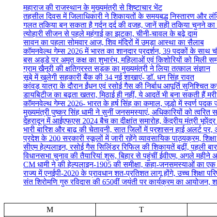
महाराज की राजस्थान के मुख्यमंत्री से शिष्टाचार भेंट
तहसील दिवस में जिलाधिकारी ने शिकायतों के समयबद्ध निस्तारण और लंबित व
गलत तकिया बन सकता है गर्दन दर्द की वजह, जानें सही तकिया चुनने का
त्योहारी सीजन से पहले महंगाई का झटका, चीनी-चावल के बढ़े दाम
सावन का पहला सोमवार आज, शिव मंदिरों में उमड़ा आस्था का सैलाब
कॉमनवेल्थ गेम्स 2026 में भारत का शानदार प्रदर्शन, 39 पदकों के साथ च
बस अड्डे पर अमृत कक्ष का शुभारंभ, महिलाओं एवं किशोरियों को मिली सम्
ग्राम खैनूरी की क्षतिग्रस्त सड़क का मुख्यमंत्री ने लिया तत्काल संज्ञान
सूबे में खुलेगी सहकारी बैंक की 34 नई शाखाएं- डाॅ. धन सिंह रावत
कांवड़ यात्रा के दौरान ईंधन एवं रसोई गैस की निर्बाध आपूर्ति सुनिश्चित करन
डायबिटीज का बढ़ता खतरा, मिठाई ही नहीं, ये आदतें भी बना सकती हैं मर
कॉमनवेल्थ गेम्स 2026- भारत के हर्ष सिंह का कमाल, जूडो में स्वर्ण पद
मुख्यमंत्री पुष्कर सिंह धामी ने सुनीं जनसमस्याएं, अधिकारियों को त्वरित स
देहरादून में आईएफएस 2024 बैच का दीक्षांत समारोह, केंद्रीय मंत्री भूपेंद
भारी बारिश और बाढ़ की चेतावनी, सात जिलों में प्रशासन हाई अलर्ट पर, आ
प्रदेश के 200 सरकारी स्कूलों में जारी रहेंगे व्यावसायिक पाठ्यक्रम, शिक्षा म
सीएम हेल्पलाइन, रसोई गैस सिलिंडर रिफिल की शिकायतें बढ़ीं, पहली बार
विधानसभा चुनाव की तैयारियां शुरू, बिहार से पहुंचीं ईवीएम, अगले महीने 
CM धामी ने की हेल्पलाइन-1905 की समीक्षा, कहा-जनसमस्याओं का एक सप्
राज्य में एनईपी-2020 के प्रावधान शत-प्रतिशत लागू होंगे, उच्च शिक्षा पर
संत शिरोमणि गुरु रविदास की 650वीं जयंती पर कार्यक्रम का आयोजन, श
M
T