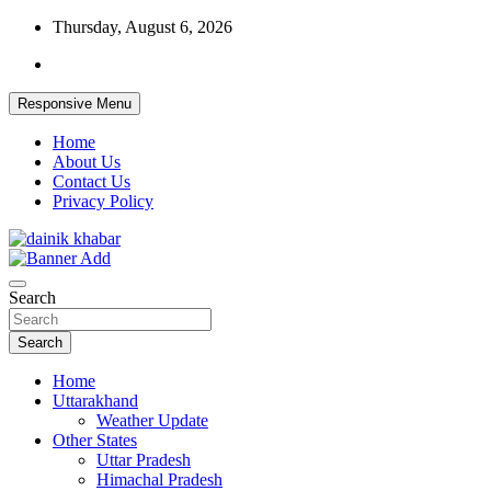
Skip
Thursday, August 6, 2026
to
content
Responsive Menu
Home
About Us
Contact Us
Privacy Policy
Dainikkhabar.in – Uttarakhand Daily Hin
Search
Search
Home
Uttarakhand
Weather Update
Other States
Uttar Pradesh
Himachal Pradesh