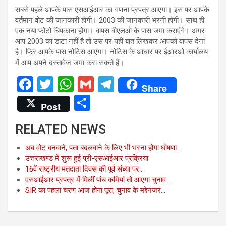
सबसे पहले आपके पास एसआईआर का गणना प्रपत्र आएगा। इस पर आपके
वर्तमान वोट की जानकारी होगी। 2003 की जानकारी भरनी होगी। साथ ही
एक नया फोटो चिपकाना होगा। वापस बीएलओ के पास जमा कराएंगे। अगर
आप 2003 का डाटा नहीं है तो उस पर यही बात लिखकर आपको वापस देना
है। फिर आपके पास नोटिस आएगा। नोटिस के आधार पर ईआरओ कार्यालय
में आप अपने दस्तावेज जमा करा सकते हैं।
F
T
W
G
T
Share
a
wi
h
m
el
S
Post
ce
tt
at
ail
e
h
RELATED NEWS
b
er
s
gr
ar
o
A
a
e
अब वोट बनवाने, पता बदलवाने के लिए भी भरना होगा घोषणा…
उत्तराखण्ड में शुरू हुई प्री-एसआईआर प्रक्रिया
o
p
m
16वें राष्ट्रीय मतदाता दिवस की पूर्व संध्या पर…
k
p
एसआईआर प्रपत्र में मिलीं पांच कमियां तो आएगा चुनाव…
SIR का पहला चरण आज होगा पूरा, चुनाव के मद्देनजर…