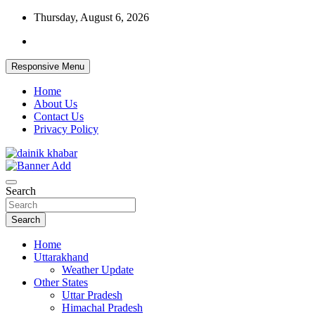
Skip
Thursday, August 6, 2026
to
content
Responsive Menu
Home
About Us
Contact Us
Privacy Policy
Dainikkhabar.in – Uttarakhand Daily
Search
Hindi News Website
Search
Home
Uttarakhand
Weather Update
Other States
Uttar Pradesh
Himachal Pradesh