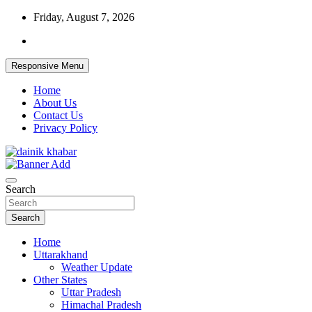
Skip
Friday, August 7, 2026
to
content
Responsive Menu
Home
About Us
Contact Us
Privacy Policy
Dainikkhabar.in – Uttarakhand Daily Hin
Search
Search
Home
Uttarakhand
Weather Update
Other States
Uttar Pradesh
Himachal Pradesh