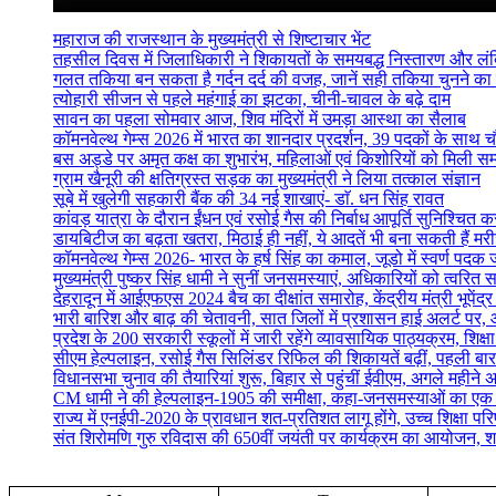
महाराज की राजस्थान के मुख्यमंत्री से शिष्टाचार भेंट
तहसील दिवस में जिलाधिकारी ने शिकायतों के समयबद्ध निस्तारण और लंबित व
गलत तकिया बन सकता है गर्दन दर्द की वजह, जानें सही तकिया चुनने का
त्योहारी सीजन से पहले महंगाई का झटका, चीनी-चावल के बढ़े दाम
सावन का पहला सोमवार आज, शिव मंदिरों में उमड़ा आस्था का सैलाब
कॉमनवेल्थ गेम्स 2026 में भारत का शानदार प्रदर्शन, 39 पदकों के साथ च
बस अड्डे पर अमृत कक्ष का शुभारंभ, महिलाओं एवं किशोरियों को मिली सम्
ग्राम खैनूरी की क्षतिग्रस्त सड़क का मुख्यमंत्री ने लिया तत्काल संज्ञान
सूबे में खुलेगी सहकारी बैंक की 34 नई शाखाएं- डाॅ. धन सिंह रावत
कांवड़ यात्रा के दौरान ईंधन एवं रसोई गैस की निर्बाध आपूर्ति सुनिश्चित करन
डायबिटीज का बढ़ता खतरा, मिठाई ही नहीं, ये आदतें भी बना सकती हैं मर
कॉमनवेल्थ गेम्स 2026- भारत के हर्ष सिंह का कमाल, जूडो में स्वर्ण पद
मुख्यमंत्री पुष्कर सिंह धामी ने सुनीं जनसमस्याएं, अधिकारियों को त्वरित स
देहरादून में आईएफएस 2024 बैच का दीक्षांत समारोह, केंद्रीय मंत्री भूपेंद
भारी बारिश और बाढ़ की चेतावनी, सात जिलों में प्रशासन हाई अलर्ट पर, आ
प्रदेश के 200 सरकारी स्कूलों में जारी रहेंगे व्यावसायिक पाठ्यक्रम, शिक्षा म
सीएम हेल्पलाइन, रसोई गैस सिलिंडर रिफिल की शिकायतें बढ़ीं, पहली बार
विधानसभा चुनाव की तैयारियां शुरू, बिहार से पहुंचीं ईवीएम, अगले महीने 
CM धामी ने की हेल्पलाइन-1905 की समीक्षा, कहा-जनसमस्याओं का एक सप्
राज्य में एनईपी-2020 के प्रावधान शत-प्रतिशत लागू होंगे, उच्च शिक्षा पर
संत शिरोमणि गुरु रविदास की 650वीं जयंती पर कार्यक्रम का आयोजन, श