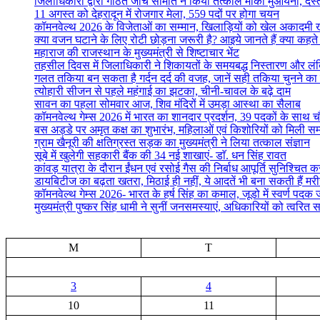
जिलाधिकारी द्वारा गठित जांच समिति ने किया तत्काल मौका मुआयना, दस
11 अगस्त को देहरादून में रोजगार मेला, 559 पदों पर होगा चयन
कॉमनवेल्थ 2026 के विजेताओं का सम्मान, खिलाड़ियों को खेल अकादमी
क्या वजन घटाने के लिए रोटी छोड़ना जरूरी है? आइये जानते हैं क्या कहते है
महाराज की राजस्थान के मुख्यमंत्री से शिष्टाचार भेंट
तहसील दिवस में जिलाधिकारी ने शिकायतों के समयबद्ध निस्तारण और लंबित व
गलत तकिया बन सकता है गर्दन दर्द की वजह, जानें सही तकिया चुनने का
त्योहारी सीजन से पहले महंगाई का झटका, चीनी-चावल के बढ़े दाम
सावन का पहला सोमवार आज, शिव मंदिरों में उमड़ा आस्था का सैलाब
कॉमनवेल्थ गेम्स 2026 में भारत का शानदार प्रदर्शन, 39 पदकों के साथ च
बस अड्डे पर अमृत कक्ष का शुभारंभ, महिलाओं एवं किशोरियों को मिली सम्
ग्राम खैनूरी की क्षतिग्रस्त सड़क का मुख्यमंत्री ने लिया तत्काल संज्ञान
सूबे में खुलेगी सहकारी बैंक की 34 नई शाखाएं- डाॅ. धन सिंह रावत
कांवड़ यात्रा के दौरान ईंधन एवं रसोई गैस की निर्बाध आपूर्ति सुनिश्चित करन
डायबिटीज का बढ़ता खतरा, मिठाई ही नहीं, ये आदतें भी बना सकती हैं मर
कॉमनवेल्थ गेम्स 2026- भारत के हर्ष सिंह का कमाल, जूडो में स्वर्ण पद
मुख्यमंत्री पुष्कर सिंह धामी ने सुनीं जनसमस्याएं, अधिकारियों को त्वरित स
M
T
3
4
10
11