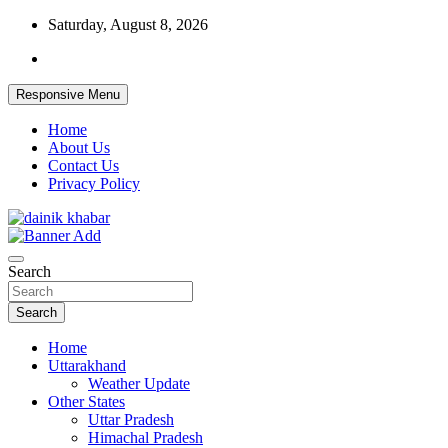
Skip
Saturday, August 8, 2026
to
content
Responsive Menu
Home
About Us
Contact Us
Privacy Policy
Dainikkhabar.in – Uttarakhand Daily Hin
Search
Search
Home
Uttarakhand
Weather Update
Other States
Uttar Pradesh
Himachal Pradesh