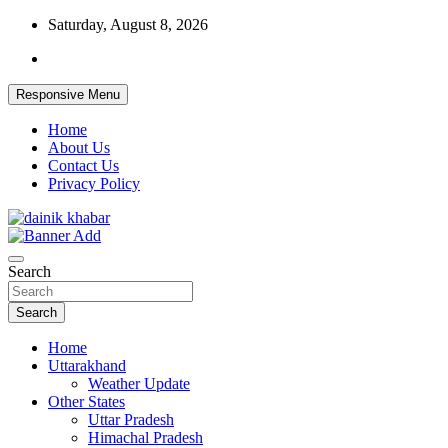
Skip
Saturday, August 8, 2026
to
content
Responsive Menu
Home
About Us
Contact Us
Privacy Policy
Dainikkhabar.in – Uttarakhand Daily
Search
Hindi News Website
Search
Home
Uttarakhand
Weather Update
Other States
Uttar Pradesh
Himachal Pradesh