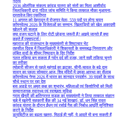
नेतृत्व
2036 ओलंपिक संकल्प कांवड़ यात्रा को संतों का मिला आशीर्वाद
जिलाधिकारी द्वारा गठित जांच समिति ने किया तत्काल मौका मुआयना,
दस्तावेज किए एकत्रित
11 अगस्त को देहरादून में रोजगार मेला, 559 पदों पर होगा चयन
कॉमनवेल्थ 2026 के विजेताओं का सम्मान, खिलाड़ियों को खेल अकादमी
खोलने की सलाह
क्या वजन घटाने के लिए रोटी छोड़ना जरूरी है? आइये जानते हैं क्या
कहते हैं एक्सपर्ट्स |
महाराज की राजस्थान के मुख्यमंत्री से शिष्टाचार भेंट
तहसील दिवस में जिलाधिकारी ने शिकायतों के समयबद्ध निस्तारण और
लंबित वादों के शीघ्र निष्पादन के दिए निर्देश
गलत तकिया बन सकता है गर्दन दर्द की वजह, जानें सही तकिया चुनने
का तरीका
त्योहारी सीजन से पहले महंगाई का झटका, चीनी-चावल के बढ़े दाम
सावन का पहला सोमवार आज, शिव मंदिरों में उमड़ा आस्था का सैलाब
कॉमनवेल्थ गेम्स 2026 में भारत का शानदार प्रदर्शन, 39 पदकों के साथ
चौथे स्थान पर रहा देश
बस अड्डे पर अमृत कक्ष का शुभारंभ, महिलाओं एवं किशोरियों को मिली
सम्मानजनक स्वास्थ्य एवं स्वच्छता सुविधा
ग्राम खैनूरी की क्षतिग्रस्त सड़क का मुख्यमंत्री ने लिया तत्काल संज्ञान
सूबे में खुलेगी सहकारी बैंक की 34 नई शाखाएं- डाॅ. धन सिंह रावत
कांवड़ यात्रा के दौरान ईंधन एवं रसोई गैस की निर्बाध आपूर्ति सुनिश्चित
करने के निर्देश
डायबिटीज का बढ़ता खतरा, मिठाई ही नहीं, ये आदतें भी बना सकती हैं