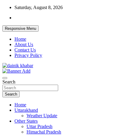
Skip
Saturday, August 8, 2026
to
content
Responsive Menu
Home
About Us
Contact Us
Privacy Policy
Dainikkhabar.in – Uttarakhand Daily
Search
Hindi News Website
Search
Home
Uttarakhand
Weather Update
Other States
Uttar Pradesh
Himachal Pradesh