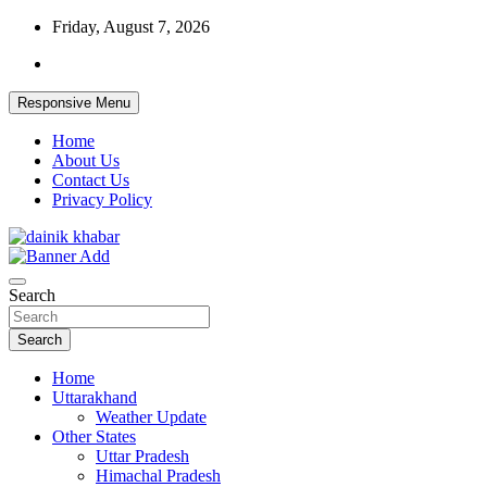
Skip
Friday, August 7, 2026
to
content
Responsive Menu
Home
About Us
Contact Us
Privacy Policy
Dainikkhabar.in – Uttarakhand Daily
Search
Hindi News Website
Search
Home
Uttarakhand
Weather Update
Other States
Uttar Pradesh
Himachal Pradesh