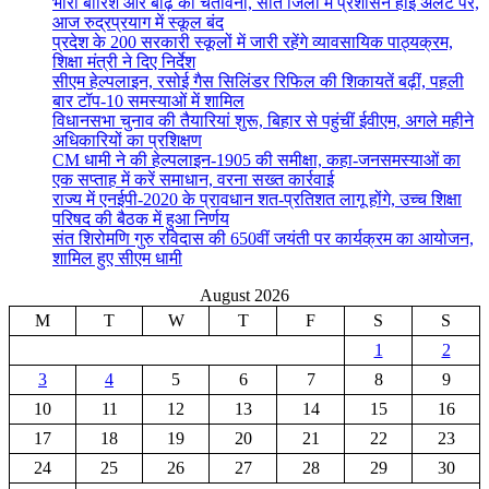
भारी बारिश और बाढ़ की चेतावनी, सात जिलों में प्रशासन हाई अलर्ट पर,
आज रुद्रप्रयाग में स्कूल बंद
प्रदेश के 200 सरकारी स्कूलों में जारी रहेंगे व्यावसायिक पाठ्यक्रम,
शिक्षा मंत्री ने दिए निर्देश
सीएम हेल्पलाइन, रसोई गैस सिलिंडर रिफिल की शिकायतें बढ़ीं, पहली
बार टॉप-10 समस्याओं में शामिल
विधानसभा चुनाव की तैयारियां शुरू, बिहार से पहुंचीं ईवीएम, अगले महीने
अधिकारियों का प्रशिक्षण
CM धामी ने की हेल्पलाइन-1905 की समीक्षा, कहा-जनसमस्याओं का
एक सप्ताह में करें समाधान, वरना सख्त कार्रवाई
राज्य में एनईपी-2020 के प्रावधान शत-प्रतिशत लागू होंगे, उच्च शिक्षा
परिषद की बैठक में हुआ निर्णय
संत शिरोमणि गुरु रविदास की 650वीं जयंती पर कार्यक्रम का आयोजन,
शामिल हुए सीएम धामी
August 2026
M
T
W
T
F
S
S
1
2
3
4
5
6
7
8
9
10
11
12
13
14
15
16
17
18
19
20
21
22
23
24
25
26
27
28
29
30