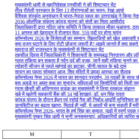
मुख्यमंत्री धामी से महानिदेशक एनसीसी ने की शिष्टाचार भेंट
तीलू रौतेली पुरस्कार के लिए 13 वीरांगनाओं का चयन- रेखा आर्या
वैश्विक संस्कृत अनुसंधान में भारत-नेपाल पहल का उत्तराखंड ने किया नेतृत
2036 ओलंपिक संकल्प कांवड़ यात्रा को संतों का मिला आशीर्वाद
जिलाधिकारी द्वारा गठित जांच समिति ने किया तत्काल मौका मुआयना, दस
11 अगस्त को देहरादून में रोजगार मेला, 559 पदों पर होगा चयन
कॉमनवेल्थ 2026 के विजेताओं का सम्मान, खिलाड़ियों को खेल अकादमी
क्या वजन घटाने के लिए रोटी छोड़ना जरूरी है? आइये जानते हैं क्या कहते है
महाराज की राजस्थान के मुख्यमंत्री से शिष्टाचार भेंट
तहसील दिवस में जिलाधिकारी ने शिकायतों के समयबद्ध निस्तारण और लंबित व
गलत तकिया बन सकता है गर्दन दर्द की वजह, जानें सही तकिया चुनने का
त्योहारी सीजन से पहले महंगाई का झटका, चीनी-चावल के बढ़े दाम
सावन का पहला सोमवार आज, शिव मंदिरों में उमड़ा आस्था का सैलाब
कॉमनवेल्थ गेम्स 2026 में भारत का शानदार प्रदर्शन, 39 पदकों के साथ च
बस अड्डे पर अमृत कक्ष का शुभारंभ, महिलाओं एवं किशोरियों को मिली सम्
ग्राम खैनूरी की क्षतिग्रस्त सड़क का मुख्यमंत्री ने लिया तत्काल संज्ञान
सूबे में खुलेगी सहकारी बैंक की 34 नई शाखाएं- डाॅ. धन सिंह रावत
कांवड़ यात्रा के दौरान ईंधन एवं रसोई गैस की निर्बाध आपूर्ति सुनिश्चित करन
डायबिटीज का बढ़ता खतरा, मिठाई ही नहीं, ये आदतें भी बना सकती हैं मर
कॉमनवेल्थ गेम्स 2026- भारत के हर्ष सिंह का कमाल, जूडो में स्वर्ण पद
मुख्यमंत्री पुष्कर सिंह धामी ने सुनीं जनसमस्याएं, अधिकारियों को त्वरित स
M
T