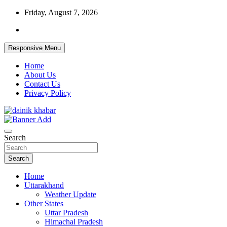
Skip
Friday, August 7, 2026
to
content
Responsive Menu
Home
About Us
Contact Us
Privacy Policy
Dainikkhabar.in – Uttarakhand Daily Hin
Search
Search
Home
Uttarakhand
Weather Update
Other States
Uttar Pradesh
Himachal Pradesh