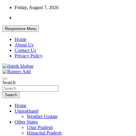
Skip
Friday, August 7, 2026
to
content
Responsive Menu
Home
About Us
Contact Us
Privacy Policy
Dainikkhabar.in – Uttarakhand Daily Hin
Search
Search
Home
Uttarakhand
Weather Update
Other States
Uttar Pradesh
Himachal Pradesh