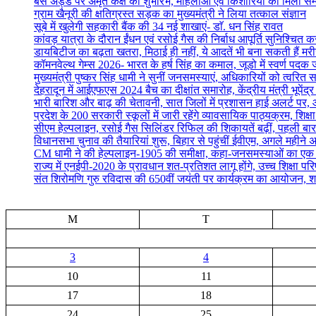
बस अड्डे पर अमृत कक्ष का शुभारंभ, महिलाओं एवं किशोरियों को मिली सम्
ग्राम खैनूरी की क्षतिग्रस्त सड़क का मुख्यमंत्री ने लिया तत्काल संज्ञान
सूबे में खुलेगी सहकारी बैंक की 34 नई शाखाएं- डाॅ. धन सिंह रावत
कांवड़ यात्रा के दौरान ईंधन एवं रसोई गैस की निर्बाध आपूर्ति सुनिश्चित करन
डायबिटीज का बढ़ता खतरा, मिठाई ही नहीं, ये आदतें भी बना सकती हैं मर
कॉमनवेल्थ गेम्स 2026- भारत के हर्ष सिंह का कमाल, जूडो में स्वर्ण पद
मुख्यमंत्री पुष्कर सिंह धामी ने सुनीं जनसमस्याएं, अधिकारियों को त्वरित स
देहरादून में आईएफएस 2024 बैच का दीक्षांत समारोह, केंद्रीय मंत्री भूपेंद
भारी बारिश और बाढ़ की चेतावनी, सात जिलों में प्रशासन हाई अलर्ट पर, आ
प्रदेश के 200 सरकारी स्कूलों में जारी रहेंगे व्यावसायिक पाठ्यक्रम, शिक्षा म
सीएम हेल्पलाइन, रसोई गैस सिलिंडर रिफिल की शिकायतें बढ़ीं, पहली बार
विधानसभा चुनाव की तैयारियां शुरू, बिहार से पहुंचीं ईवीएम, अगले महीने 
CM धामी ने की हेल्पलाइन-1905 की समीक्षा, कहा-जनसमस्याओं का एक सप्
राज्य में एनईपी-2020 के प्रावधान शत-प्रतिशत लागू होंगे, उच्च शिक्षा पर
संत शिरोमणि गुरु रविदास की 650वीं जयंती पर कार्यक्रम का आयोजन, श
M
T
3
4
10
11
17
18
24
25