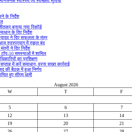
मानजनक स्वास्थ्य एवं स्वच्छता सुविधा
े के निर्देश
ीज
क जीतकर बनाया नया रिकॉर्ड
माधान के दिए निर्देश
्र यादव ने दिए सफलता के मंत्र
ज रुद्रप्रयाग में स्कूल बंद
ंत्री ने दिए निर्देश
 टॉप-10 समस्याओं में शामिल
अधिकारियों का प्रशिक्षण
ताह में करें समाधान, वरना सख्त कार्रवाई
िषद की बैठक में हुआ निर्णय
ामिल हुए सीएम धामी
August 2026
W
T
F
5
6
7
12
13
14
19
20
21
26
27
28