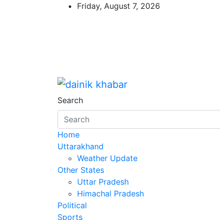
Skip
Friday, August 7, 2026
to
content
Dainikkhabar.in – Utt
Search
Home
Uttarakhand
Weather Update
Other States
Uttar Pradesh
Himachal Pradesh
Political
Sports